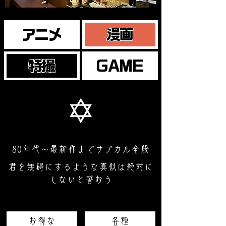
​アニメ
漫画
特撮
GAME
80年代〜最新作までサブカル全般
君を無碍にするような真似は絶対に
しないと誓おう
​お得な
各種