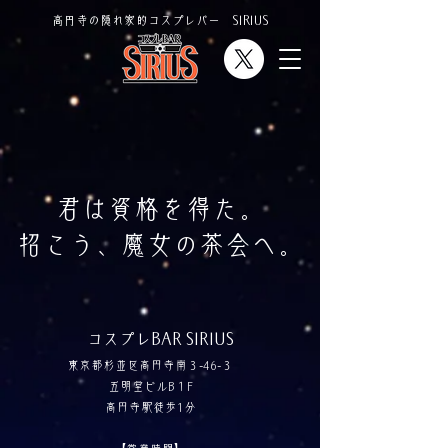
高円寺の隠れ家的コスプレバー SIRIUS
君は資格を得た。
招こう、魔女の茶会へ。
​コスプレBAR SIRIUS
東京都杉並区高円寺南３-46-３
五明堂ビルB１F
高円寺駅徒歩1分